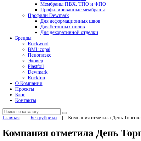
Мембраны ПВХ, ТПО и ФПО
Профилированные мембраны
Профили Dewmark
Для деформационных швов
Для бетонных полов
Для декоративной отделки
Бренды
Rockwool
BMI icopal
Пеноплэкс
Эковер
Plastfoil
Dewmark
Rockfon
О Компании
Проекты
Блог
Контакты
Поиск
Главная
|
Без рубрики
|
Компания отметила День Торгов
Компания отметила День Тор