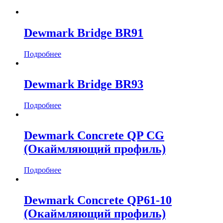
Для деформационных швов
(96)
Бренд
Dewmark Bridge BR91
Dewmark
(142)
Подробнее
Назначение
Dewmark Bridge BR93
Декор стен
(10)
Для деформационных швов
(96)
Подробнее
Для оформления угла
(10)
Несъемная опалубка
(11)
Плинтус
(9)
Dewmark Concrete QP CG
Стыковка напольных покрытий
(6)
(Окаймляющий профиль)
Ширина рулона, м
Подробнее
Ширина, мм
Dewmark Concrete QP61-10
Длина рулона, м
(Окаймляющий профиль)
Длина, мм