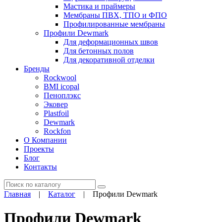
Мастика и праймеры
Мембраны ПВХ, ТПО и ФПО
Профилированные мембраны
Профили Dewmark
Для деформационных швов
Для бетонных полов
Для декоративной отделки
Бренды
Rockwool
BMI icopal
Пеноплэкс
Эковер
Plastfoil
Dewmark
Rockfon
О Компании
Проекты
Блог
Контакты
Поиск
Главная
|
Каталог
|
Профили Dewmark
Профили Dewmark